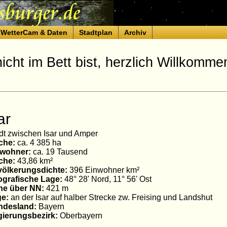
WetterCam & Daten
Stadtplan
Archiv
cht im Bett bist, herzlich Willkomme
ar
dt zwischen Isar und Amper
che:
ca. 4 385 ha
nwohner:
ca. 19 Tausend
che:
43,86 km²
ölkerungsdichte:
396 Einwohner km²
grafische Lage:
48° 28' Nord, 11° 56' Ost
he über NN:
421 m
e:
an der Isar auf halber Strecke zw. Freising und Landshut
ndesland:
Bayern
ierungsbezirk:
Oberbayern