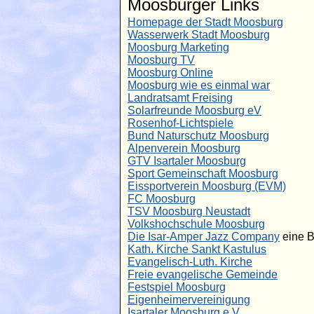
Moosburger Links
Homepage der Stadt Moosburg
Wasserwerk Stadt Moosburg
Moosburg Marketing
Moosburg TV
Moosburg Online
Moosburg wie es einmal war
Landratsamt Freising
Solarfreunde Moosburg eV
Rosenhof-Lichtspiele
Bund Naturschutz Moosburg
Alpenverein Moosburg
GTV Isartaler Moosburg
Sport Gemeinschaft Moosburg
Eissportverein Moosburg (EVM)
FC Moosburg
TSV Moosburg Neustadt
Volkshochschule Moosburg
Die Isar-Amper Jazz Company
eine 
Kath. Kirche Sankt Kastulus
Evangelisch-Luth. Kirche
Freie evangelische Gemeinde
Festspiel Moosburg
Eigenheimervereinigung
Isartaler Moosburg e.V.