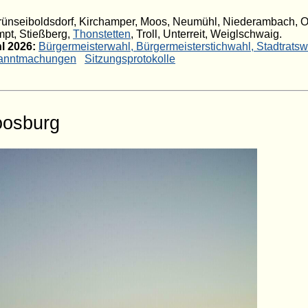
Grünseiboldsdorf, Kirchamper, Moos, Neumühl, Niederambach, O
mpt, Stießberg,
Thonstetten
, Troll, Unterreit, Weiglschwaig.
l 2026:
Bürgermeisterwahl,
Bürgermeisterstichwahl,
Stadtratsw
anntmachungen
Sitzungsprotokolle
oosburg