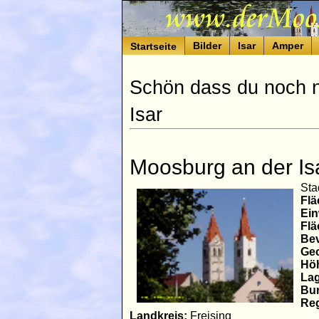
Bilder
Isar
Amper
Startseite
Schön dass du noch ni
Isar
Moosburg an der Is
Sta
Flä
Ei
Flä
Bev
Geo
Hö
Lag
Bu
Reg
Landkreis:
Freising