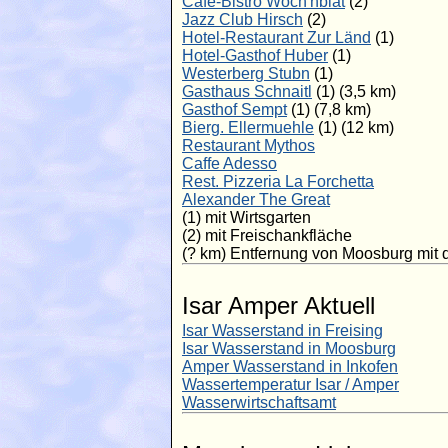
Café-Bistro Woch'nblat
(2)
Jazz Club Hirsch
(2)
Hotel-Restaurant Zur Länd
(1)
Hotel-Gasthof Huber
(1)
Westerberg Stubn
(1)
Gasthaus Schnaitl
(1) (3,5 km)
Gasthof Sempt
(1) (7,8 km)
Bierg. Ellermuehle
(1) (12 km)
Restaurant Mythos
Caffe Adesso
Rest. Pizzeria La Forchetta
Alexander The Great
(1) mit Wirtsgarten
(2) mit Freischankfläche
(? km) Entfernung von Moosburg mit
Isar Amper Aktuell
Isar Wasserstand in Freising
Isar Wasserstand in Moosburg
Amper Wasserstand in Inkofen
Wassertemperatur Isar / Amper
Wasserwirtschaftsamt