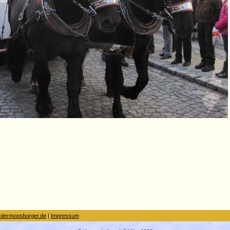
dermoosburger.de
|
Impressum