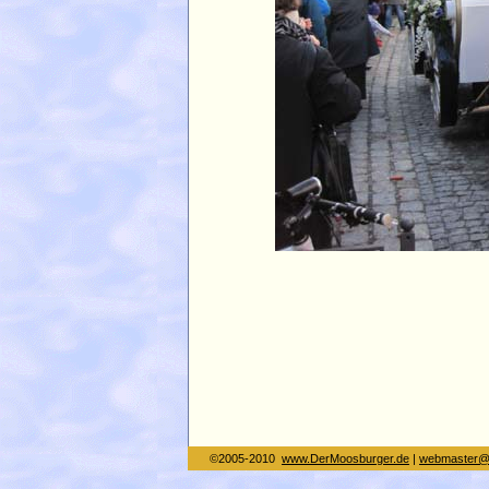
©2005-2010
www.DerMoosburger.de
|
webmaster@