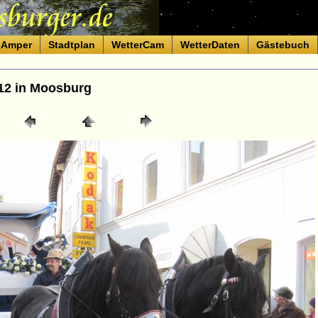
Amper
Stadtplan
WetterCam
WetterDaten
Gästebuch
12 in Moosburg