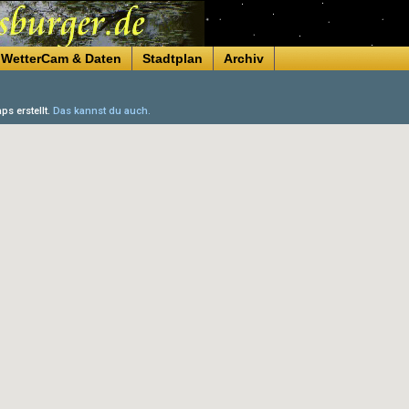
WetterCam & Daten
Stadtplan
Archiv