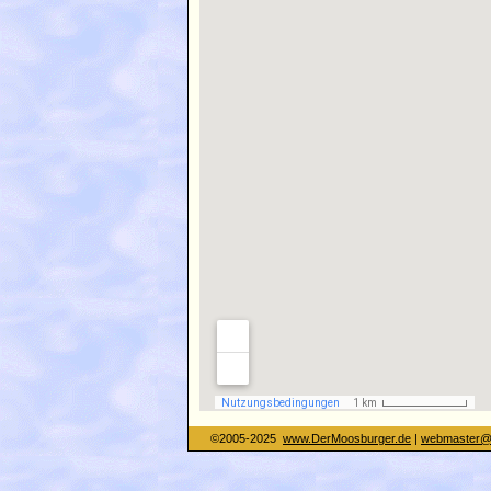
©2005-2025
www.DerMoosburger.de
|
webmaster@