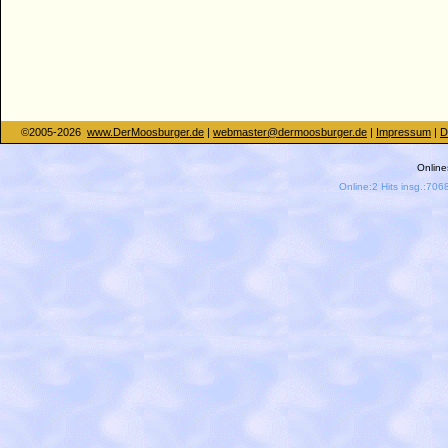
©2005-2026
www.DerMoosburger.de
|
webmaster@dermoosburger.de
|
Impressum
|
D
Onlines