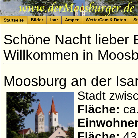
Bilder
Isar
Amper
WetterCam & Daten
St
Startseite
Schöne Nacht lieber 
Willkommen in Moosbu
Moosburg an der Isa
Stadt zwis
Fläche:
ca.
Einwohner
Fläche:
43