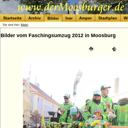
Startseite
Archiv
Isar
Amper
Stadtplan
W
Bilder
Sie sind hier:
Bilder
Bilder vom Faschingsumzug 2012 in Moosburg