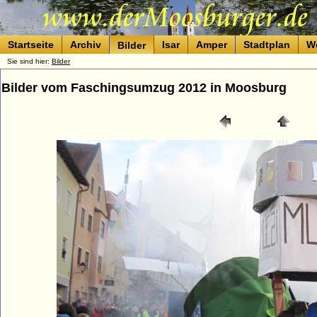
Startseite
Archiv
Isar
Amper
Stadtplan
W
Bilder
Sie sind hier:
Bilder
Bilder vom Faschingsumzug 2012 in Moosburg